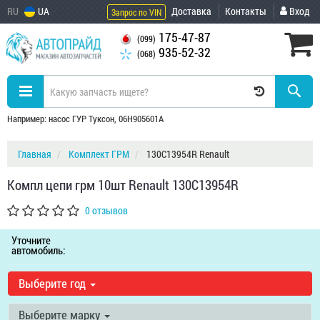
RU
UA
Доставка
Контакты
Вход
Запрос по VIN
175-47-87
(099)
935-52-32
(068)
Например: насос ГУР Туксон, 06H905601A
Главная
Комплект ГРМ
130C13954R Renault
Компл цепи грм 10шт Renault 130C13954R
0 отзывов
Уточните
автомобиль:
Выберите год
Выберите марку