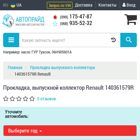
RU
UA
Доставка
Контакты
Вход
Запрос по VIN
175-47-87
(099)
935-52-32
(068)
Например: насос ГУР Туксон, 06H905601A
Главная
Прокладка выпускного коллектора
140361579R Renault
Прокладка, выпускной коллектор Renault 140361579R
0 отзывов
Уточните
автомобиль:
Выберите год