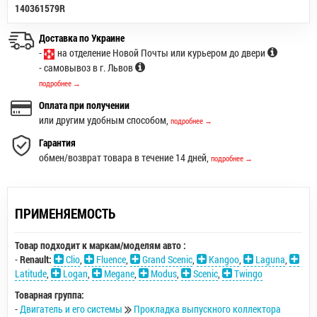
140361579R
Доставка по Украине
-
на отделение Новой Почты или курьером до двери
- самовывоз в г. Львов
подробнее →
Оплата при получении
или другим удобным способом,
подробнее →
Гарантия
обмен/возврат товара в течение 14 дней,
подробнее →
ПРИМЕНЯЕМОСТЬ
Товар подходит к маркам/моделям авто :
-
Renault:
Clio
,
Fluence
,
Grand Scenic
,
Kangoo
,
Laguna
,
Latitude
,
Logan
,
Megane
,
Modus
,
Scenic
,
Twingo
Товарная группа:
-
Двигатель и его системы
Прокладка выпускного коллектора