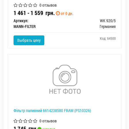
0 отзывов
1 461 - 1 559
грн.
от 0 дн.
Артикул:
WK 920/5
MANN-FILTER
Германия
Код: 64500
Выбрать цену
Фільтр паливний 6614238580 FRAM (PS10326)
0 отзывов
1 745
грн