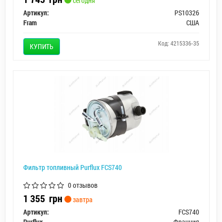
сегодня
Артикул:
PS10326
Fram
США
Код: 4215336-35
КУПИТЬ
Фильтр топливный Purflux FCS740
0 отзывов
1 355
грн
завтра
Артикул:
FCS740
Purflux
Франция