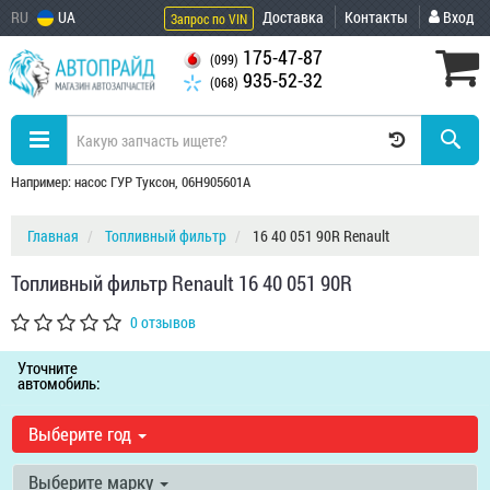
RU
UA
Доставка
Контакты
Вход
Запрос по VIN
175-47-87
(099)
935-52-32
(068)
Например: насос ГУР Туксон, 06H905601A
Главная
Топливный фильтр
16 40 051 90R Renault
Топливный фильтр Renault 16 40 051 90R
0 отзывов
Уточните
автомобиль:
Выберите год
Выберите марку