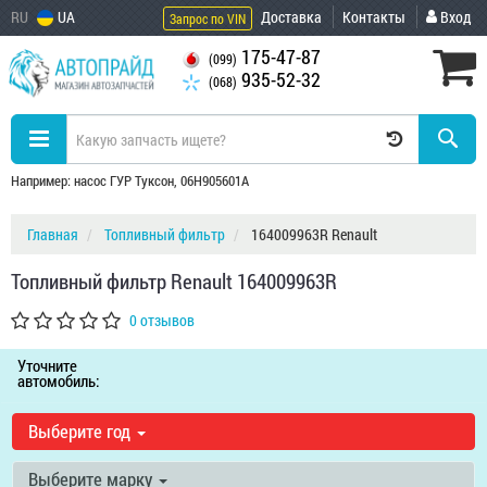
RU
UA
Доставка
Контакты
Вход
Запрос по VIN
175-47-87
(099)
935-52-32
(068)
Например: насос ГУР Туксон, 06H905601A
Главная
Топливный фильтр
164009963R Renault
Топливный фильтр Renault 164009963R
0 отзывов
Уточните
автомобиль:
Выберите год
Выберите марку