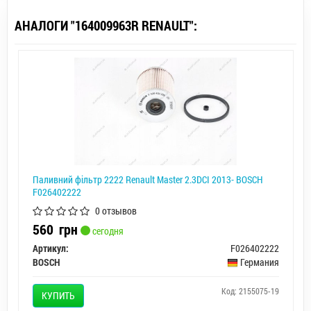
АНАЛОГИ "164009963R RENAULT":
Паливний фільтр 2222 Renault Master 2.3DCI 2013- BOSCH
F026402222
0 отзывов
560
грн
сегодня
Артикул:
F026402222
BOSCH
Германия
Код: 2155075-19
КУПИТЬ