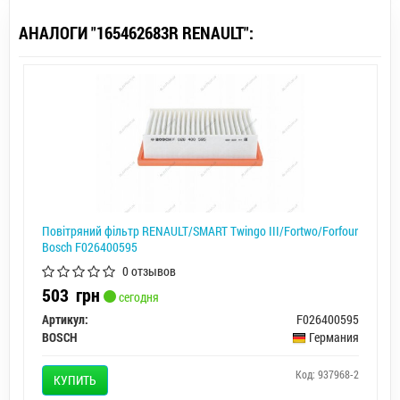
АНАЛОГИ "165462683R RENAULT":
Повітряний фільтр RENAULT/SMART Twingo III/Fortwo/Forfour
Bosch F026400595
0 отзывов
503
грн
сегодня
Артикул:
F026400595
BOSCH
Германия
Код: 937968-2
КУПИТЬ