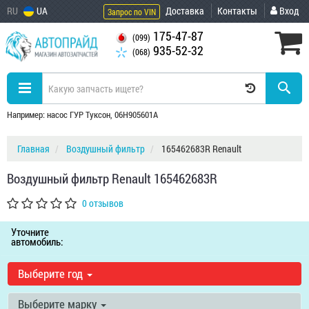
RU
UA
Доставка
Контакты
Вход
Запрос по VIN
175-47-87
(099)
935-52-32
(068)
Например: насос ГУР Туксон, 06H905601A
Главная
Воздушный фильтр
165462683R Renault
Воздушный фильтр Renault 165462683R
0 отзывов
Уточните
автомобиль:
Выберите год
Выберите марку