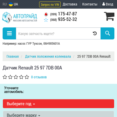
RU
UA
Доставка
Контакты
Вход
Запрос по VIN
175-47-87
(099)
935-52-32
(068)
Например: насос ГУР Туксон, 06H905601A
Главная
Датчик положения коленвала
25 97 7DB 00A Renault
Датчик Renault 25 97 7DB 00A
0 отзывов
Уточните
автомобиль:
Выберите год
Выберите марку