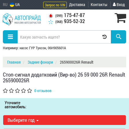
RU
UA
Доставка
Контакты
Вход
Запрос по VIN
175-47-87
(099)
935-52-32
(068)
Например: насос ГУР Туксон, 06H905601A
Главная
Задние фонари
265900026R Renault
Стоп-сигнал додатковий (Вир-во) 26 59 000 26R Renault
265900026R
0 отзывов
Уточните
автомобиль:
Выберите год