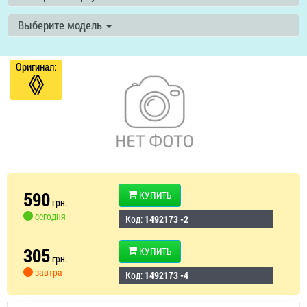
Выберите модель
Оригинал:
590
КУПИТЬ
грн.
сегодня
Код:
1492173 -2
305
КУПИТЬ
грн.
завтра
Код:
1492173 -4