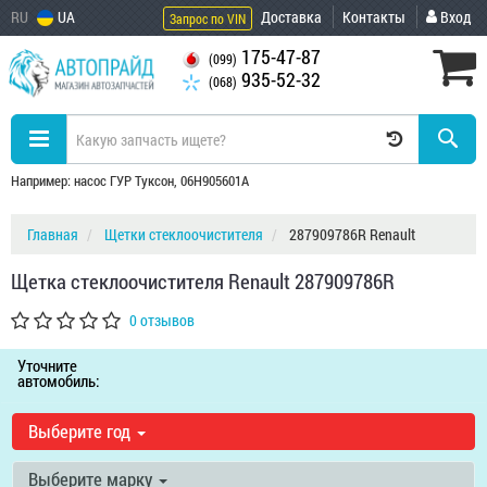
RU
UA
Доставка
Контакты
Вход
Запрос по VIN
175-47-87
(099)
935-52-32
(068)
Например: насос ГУР Туксон, 06H905601A
Главная
Щетки стеклоочистителя
287909786R Renault
Щетка стеклоочистителя Renault 287909786R
0 отзывов
Уточните
автомобиль:
Выберите год
Выберите марку