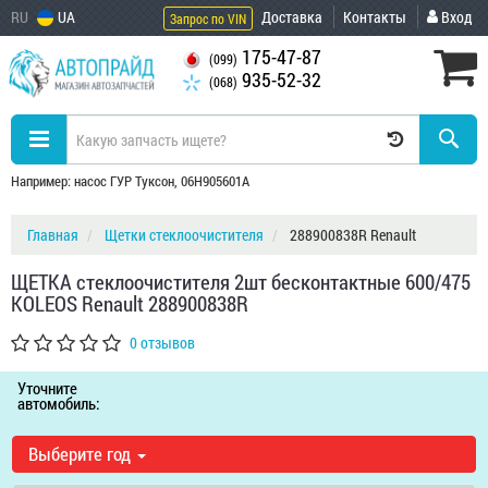
RU
UA
Доставка
Контакты
Вход
Запрос по VIN
175-47-87
(099)
935-52-32
(068)
Например: насос ГУР Туксон, 06H905601A
Главная
Щетки стеклоочистителя
288900838R Renault
ЩЕТКА стеклоочистителя 2шт бесконтактные 600/475
KOLEOS Renault 288900838R
0 отзывов
Уточните
автомобиль:
Выберите год