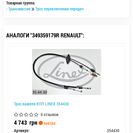
Товарная группа:
-
Трансмиссия
Трос переключения передач
АНАЛОГИ "349359179R RENAULT":
Трос важеля КПП LINEX 354430
0 отзывов
4 743
грн
завтра
Артикул:
354430