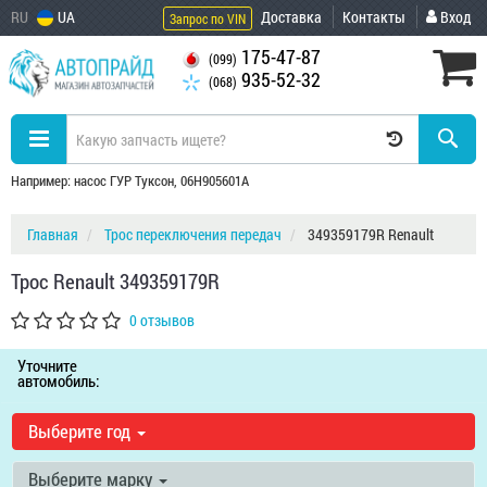
RU
UA
Доставка
Контакты
Вход
Запрос по VIN
175-47-87
(099)
935-52-32
(068)
Например: насос ГУР Туксон, 06H905601A
Главная
Трос переключения передач
349359179R Renault
Трос Renault 349359179R
0 отзывов
Уточните
автомобиль:
Выберите год
Выберите марку