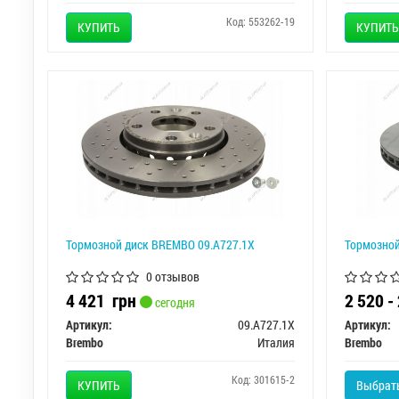
Код: 553262-19
КУПИТЬ
КУПИТЬ
Тормозной диск BREMBO 09.A727.1X
Тормозной
0 отзывов
4 421
грн
2 520 -
сегодня
Артикул:
09.A727.1X
Артикул:
Brembo
Италия
Brembo
Код: 301615-2
КУПИТЬ
Выбрать