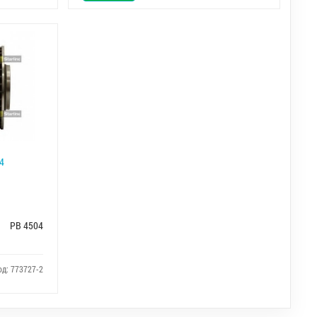
4
PB 4504
од: 773727-2