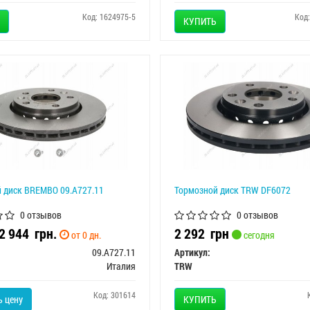
Код: 1624975-5
Код
КУПИТЬ
 диск BREMBO 09.A727.11
Тормозной диск TRW DF6072
0 отзывов
0 отзывов
 2 944
грн.
2 292
грн
от 0 дн.
сегодня
09.A727.11
Артикул:
Италия
TRW
Код: 301614
 цену
КУПИТЬ