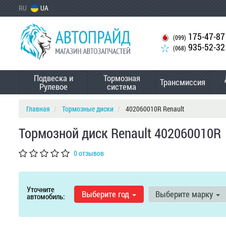
RU
UA
175-47-87
(099)
935-52-32
(068)
Подвеска и
Тормозная
Трансмиссия
Рулевое
система
Главная
Тормозные диски
402060010R Renault
Тормозной диск Renault 402060010R
0 отзывов
Уточните
Выберите год
Выберите марку
автомобиль: