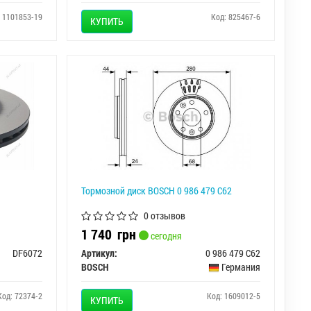
: 1101853-19
Код: 825467-6
КУПИТЬ
Тормозной диск BOSCH 0 986 479 C62
0 отзывов
1 740
грн
сегодня
DF6072
Артикул:
0 986 479 C62
BOSCH
Германия
Код: 72374-2
Код: 1609012-5
КУПИТЬ