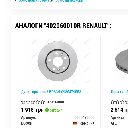
-
Тормозная система
Тормозные диски
АНАЛОГИ "402060010R RENAULT":
Диск тормозной BOSCH 0986479553
Тормозной
0 отзывов
1 918
грн
2 614
г
сегодня
Артикул:
0986479553
Артикул:
BOSCH
Германия
ATE