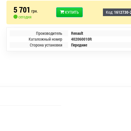
5 701
грн.
КУПИТЬ
Код:
1612730-
сегодня
Производитель
Renault
Каталожный номер
402060010R
Сторона установки
Передние