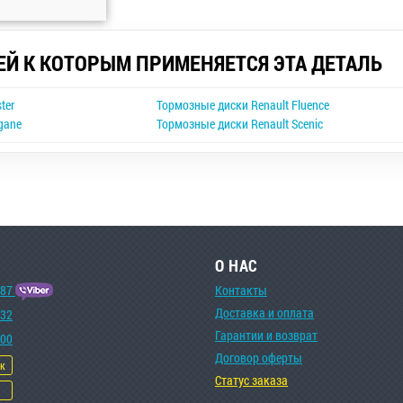
ЕЙ К КОТОРЫМ ПРИМЕНЯЕТСЯ ЭТА ДЕТАЛЬ
ter
Тормозные диски Renault Fluence
gane
Тормозные диски Renault Scenic
О НАС
-87
Контакты
Доставка и оплата
-32
Гарантии и возврат
-00
Договор оферты
ок
Статус заказа