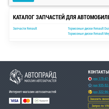
КАТАЛОГ ЗАПЧАСТЕЙ ДЛЯ АВТОМОБИЛ
Запчасти Renault
Тормозные диски Renault Dus
Тормозные диски Renault Me
КОНТАКТЫ
175-47
(099)
935-52
(068)
Интернет-магазин автозапчастей
322-96
(063)
Заказать звон
Запрос по VIN