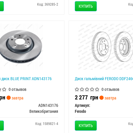
Код: 369285-2
Ко
КУПИТЬ
 диск BLUE PRINT ADN143176
Диск гальмівний FERODO DDF246
0 отзывов
0 отзывов
рн
2 277
грн
завтра
завтра
ADN143176
Артикул:
Великобритания
Ferodo
Код: 1589821-4
Ко
КУПИТЬ