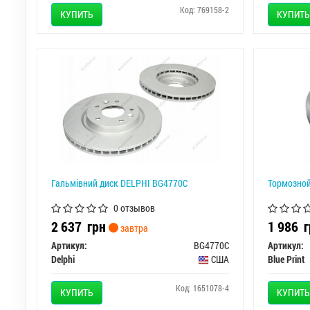
Код: 769158-2
КУПИТЬ
КУПИТЬ
Гальмівний диск DELPHI BG4770C
Тормозной
0 отзывов
2 637
грн
1 986
г
завтра
Артикул:
BG4770C
Артикул:
Delphi
США
Blue Print
Код: 1651078-4
КУПИТЬ
КУПИТЬ