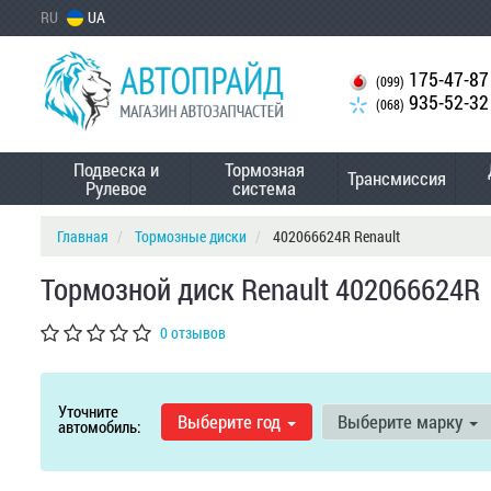
RU
UA
175-47-87
(099)
935-52-32
(068)
Подвеска и
Тормозная
Трансмиссия
Рулевое
система
Главная
Тормозные диски
402066624R Renault
Тормозной диск Renault 402066624R
0 отзывов
Уточните
Выберите год
Выберите марку
автомобиль: