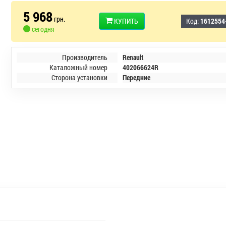
5 968
грн.
КУПИТЬ
Код:
1612554
сегодня
Производитель
Renault
Каталожный номер
402066624R
Сторона установки
Передние