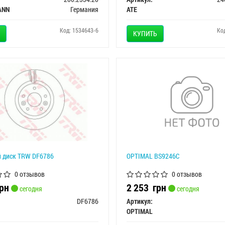
ANN
Германия
ATE
Код: 1534643-6
Ко
КУПИТЬ
 диск TRW DF6786
OPTIMAL BS9246C
0 отзывов
0 отзывов
рн
2 253
грн
сегодня
сегодня
DF6786
Артикул:
OPTIMAL