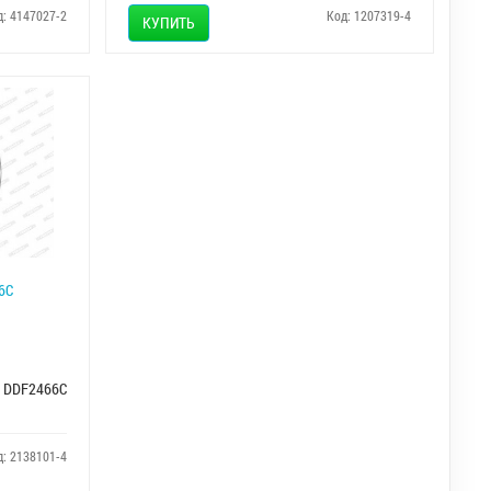
д: 4147027-2
Код: 1207319-4
КУПИТЬ
6C
DDF2466C
д: 2138101-4