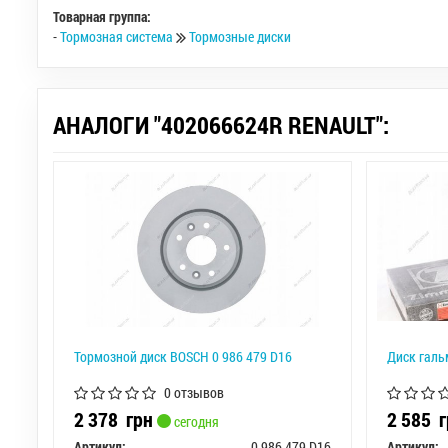
Товарная группа:
-
Тормозная система
Тормозные диски
АНАЛОГИ "402066624R RENAULT":
Тормозной диск BOSCH 0 986 479 D16
Диск галь
0 отзывов
2 378
грн
2 585
г
сегодня
Артикул:
0 986 479 D16
Артикул: