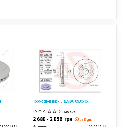
1
Тормозной диск BREMBO 09.C545.11
0 отзывов
2 688 - 2 856
грн.
от 0 дн.
012601851
Артикул:
09.C545.11