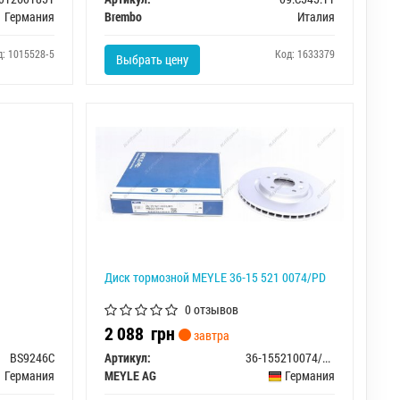
Германия
Brembo
Италия
д: 1015528-5
Код: 1633379
Выбрать цену
Диск тормозной MEYLE 36-15 521 0074/PD
0 отзывов
2 088
грн
завтра
BS9246C
Артикул:
36-155210074/PD
Германия
MEYLE AG
Германия