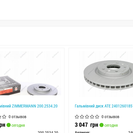
мівний ZIMMERMANN 200.2534.20
Гальмівний диск ATE 2401260185
0 отзывов
0 отзывов
рн
3 047
грн
сегодня
сегодня
200.2534.20
Артикул:
24