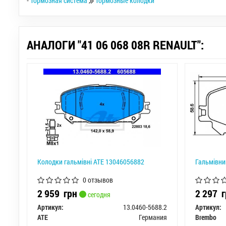
-
Тормозная система
Тормозные колодки
АНАЛОГИ "41 06 068 08R RENAULT":
Колодки гальмівні ATE 13046056882
Гальмівни
0 отзывов
2 959
грн
2 297
г
сегодня
Артикул:
13.0460-5688.2
Артикул:
ATE
Германия
Brembo