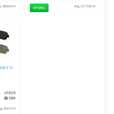
д: 2883414-4
Код: 2717736-23
КУПИТЬ
ACE V 15-
LP3275
США
од: 963172-5