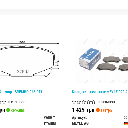
й супорт BREMBO P68 071
Колодки тормозные MEYLE 025 2
0 отзывов
0 отзывов
рн
1 425
грн
сегодня
завтра
P68071
Артикул:
02
Италия
MEYLE AG