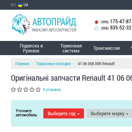
RU
UA
175-47-87
(099)
935-52-32
(068)
Подвеска и
Тормозная
Трансмиссия
Рулевое
система
Главная
Тормозные колодки
41 06 068 08R Renault
Оригінальні запчасти Renault 41 06 0
0 отзывов
Уточните
Выберите год
Выберите марку
автомобиль: