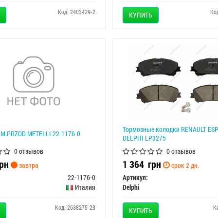
Код: 2403429-2
Ко
КУПИТЬ
Тормозные колодки RENAULT ESP
M.PRZOD METELLI 22-1176-0
DELPHI LP3275
0 отзывов
0 отзывов
рн
1 364
грн
завтра
срок 2 дн.
22-1176-0
Артикул:
Италия
Delphi
Код: 2638275-23
К
КУПИТЬ