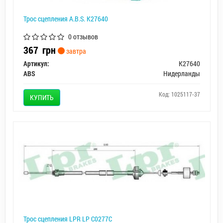
Трос сцепления A.B.S. K27640
0 отзывов
367
грн
завтра
Артикул:
K27640
ABS
Нидерланды
Код: 1025117-37
КУПИТЬ
Трос сцепления LPR LP C0277C