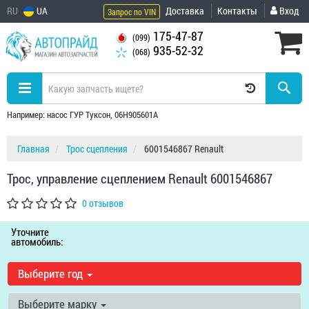
RU
UA
Доставка
Контакты
Вход
Запрос по VIN
175-47-87
(099)
935-52-32
(068)
Например: насос ГУР Туксон, 06H905601A
Главная
Трос сцепления
6001546867 Renault
Трос, управление сцеплением Renault 6001546867
0 отзывов
Уточните
автомобиль:
Выберите год
Выберите марку