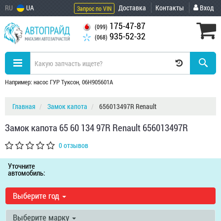
RU
UA
Доставка
Контакты
Вход
Запрос по VIN
175-47-87
(099)
935-52-32
(068)
Например: насос ГУР Туксон, 06H905601A
Главная
Замок капота
656013497R Renault
Замок капота 65 60 134 97R Renault 656013497R
0 отзывов
Уточните
автомобиль:
Выберите год
Выберите марку