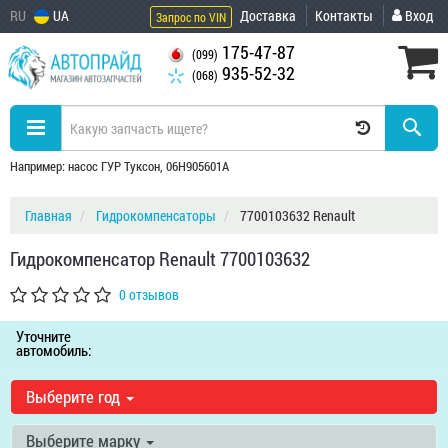
RU
UA
Доставка
Контакты
Вход
Запрос по VIN
175-47-87
(099)
935-52-32
(068)
Например: насос ГУР Туксон, 06H905601A
Главная
Гидрокомпенсаторы
7700103632 Renault
Гидрокомпенсатор Renault 7700103632
0 отзывов
Уточните
автомобиль:
Выберите год
Выберите марку