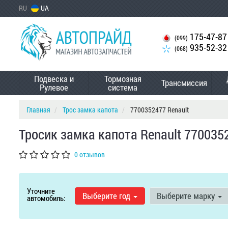
RU
UA
175-47-87
(099)
935-52-32
(068)
Подвеска и
Тормозная
Трансмиссия
Рулевое
система
Главная
Трос замка капота
7700352477 Renault
Тросик замка капота Renault 770035
0 отзывов
Уточните
Выберите год
Выберите марку
автомобиль: