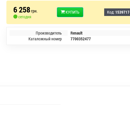
6 258
грн.
КУПИТЬ
Код:
1539717
сегодня
Производитель
Renault
Каталожный номер
7700352477