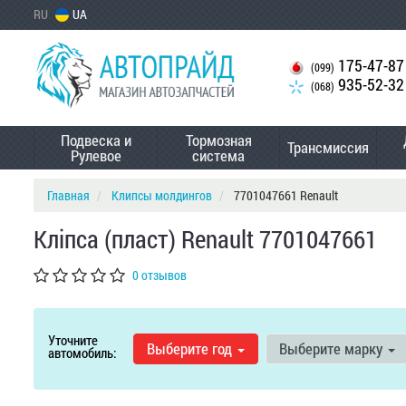
RU
UA
175-47-87
(099)
935-52-32
(068)
Подвеска и
Тормозная
Трансмиссия
Рулевое
система
Главная
Клипсы молдингов
7701047661 Renault
Кліпса (пласт) Renault 7701047661
0 отзывов
Уточните
Выберите год
Выберите марку
автомобиль: