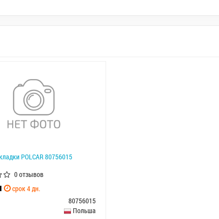
кладки POLCAR 80756015
0 отзывов
н
срок 4 дн.
80756015
Польша