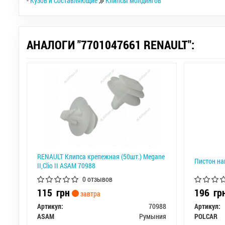
-
Кузов и Составляющие
Клипсы молдингов
АНАЛОГИ "7701047661 RENAULT":
RENAULT Клипса крепежная (50шт.) Megane
Пистон на
II,Clio II ASAM 70988
0 отзывов
115
грн
196
гр
завтра
Артикул:
70988
Артикул:
ASAM
Румыния
POLCAR