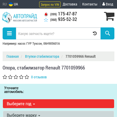
RU
UA
Доставка
Контакты
Вход
Запрос по VIN
175-47-87
(099)
935-52-32
(068)
Например: насос ГУР Туксон, 06H905601A
Главная
Втулки стабилизатора
7701059966 Renault
Опора, стабилизатор Renault 7701059966
0 отзывов
Уточните
автомобиль:
Выберите год
Выберите марку