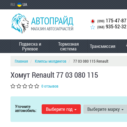
RU
UA
175-47-87
(099)
935-52-32
(068)
Подвеска и
Тормозная
Трансмиссия
Рулевое
система
Главная
Клипсы молдингов
77 03 080 115 Renault
Хомут Renault 77 03 080 115
0 отзывов
Уточните
Выберите год
Выберите марку
автомобиль: