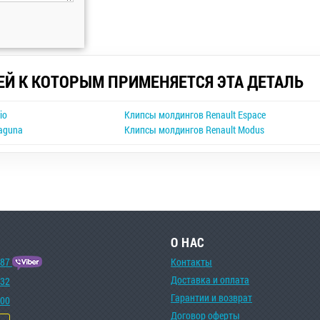
ЕЙ К КОТОРЫМ ПРИМЕНЯЕТСЯ ЭТА ДЕТАЛЬ
io
Клипсы молдингов Renault Espace
aguna
Клипсы молдингов Renault Modus
О НАС
-87
Контакты
Доставка и оплата
-32
Гарантии и возврат
-00
Договор оферты