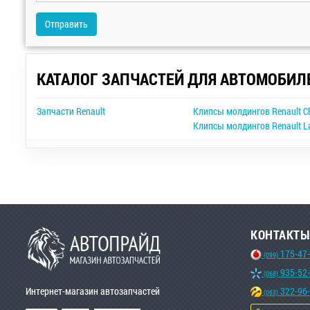
Отправить
КАТАЛОГ ЗАПЧАСТЕЙ ДЛЯ АВТОМОБИЛ
Запчасти Renault
Клипсы молдингов Renault Cl
Клипсы молдингов Renault L
КОНТАКТЫ
175-47
(099)
935-52
(068)
Интернет-магазин автозапчастей
322-96
(063)