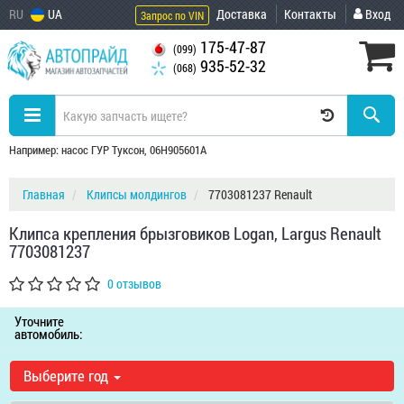
RU
UA
Доставка
Контакты
Вход
Запрос по VIN
175-47-87
(099)
935-52-32
(068)
Например: насос ГУР Туксон, 06H905601A
Главная
Клипсы молдингов
7703081237 Renault
Клипса крепления брызговиков Logan, Largus Renault
7703081237
0 отзывов
Уточните
автомобиль:
Выберите год