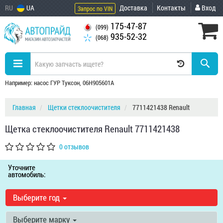
RU
UA
Доставка
Контакты
Вход
Запрос по VIN
175-47-87
(099)
935-52-32
(068)
Например: насос ГУР Туксон, 06H905601A
Главная
Щетки стеклоочистителя
7711421438 Renault
Щетка стеклоочистителя Renault 7711421438
0 отзывов
Уточните
автомобиль:
Выберите год
Выберите марку