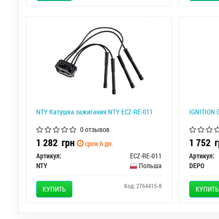
NTY Катушка зажигания NTY ECZ-RE-011
IGNITION 
0 отзывов
1 282
грн
1 752
г
срок 6 дн.
Артикул:
ECZ-RE-011
Артикул:
NTY
Польша
DEPO
Код: 2764415-8
КУПИТЬ
КУПИТЬ