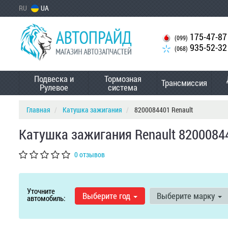
RU
UA
175-47-87
(099)
935-52-32
(068)
Подвеска и
Тормозная
Трансмиссия
Рулевое
система
Главная
Катушка зажигания
8200084401 Renault
Катушка зажигания Renault 8200084
0 отзывов
Уточните
Выберите год
Выберите марку
автомобиль: