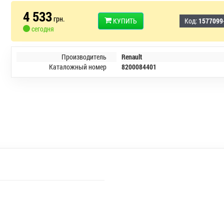
4 533
грн.
КУПИТЬ
Код:
1577099
сегодня
Производитель
Renault
Каталожный номер
8200084401