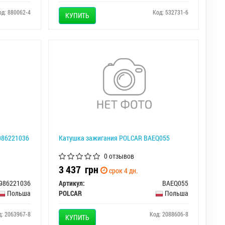
од: 880062-4
Код: 532731-6
КУПИТЬ
986221036
Катушка зажигания POLCAR BAEQ055
0 отзывов
3 437
грн
срок 4 дн.
986221036
Артикул:
BAEQ055
Польша
POLCAR
Польша
д: 2063967-8
Код: 2088606-8
КУПИТЬ