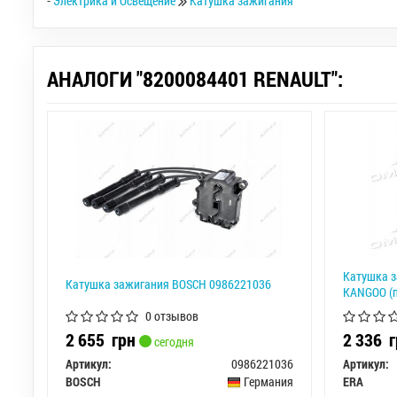
-
Электрика и Освещение
Катушка зажигания
АНАЛОГИ "8200084401 RENAULT":
Катушка 
Катушка зажигания BOSCH 0986221036
KANGOO (п
0 отзывов
2 655
грн
2 336
г
сегодня
Артикул:
0986221036
Артикул:
BOSCH
Германия
ERA