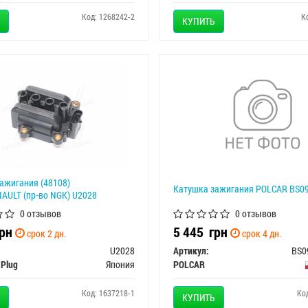
Код: 1268242-2
К
КУПИТЬ
ажигания (48108)
Катушка зажигания POLCAR BS0
AULT (пр-во NGK) U2028
0 отзывов
0 отзывов
рн
5 445
грн
срок 2 дн.
срок 4 дн.
U2028
Артикул:
BS0
 Plug
Япония
POLCAR
Код: 1637218-1
Ко
КУПИТЬ