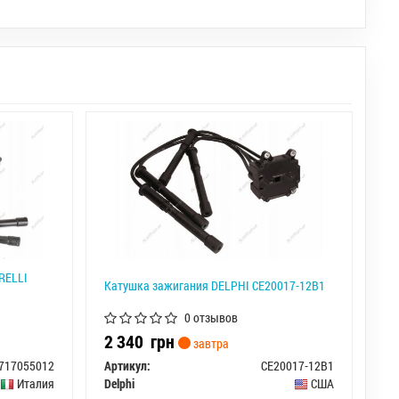
RELLI
Катушка зажигания DELPHI CE20017-12B1
0 отзывов
2 340
грн
завтра
717055012
Артикул:
CE20017-12B1
Италия
Delphi
США