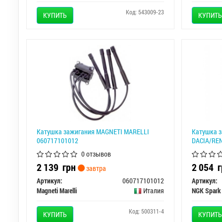
Код: 543009-23
КУПИТЬ
КУПИТЬ
Катушка зажигания MAGNETI MARELLI
Катушка з
060717101012
DACIA/REN
0 отзывов
2 139
грн
2 054
г
завтра
Артикул:
060717101012
Артикул:
Magneti Marelli
Италия
NGK Spark
Код: 500311-4
КУПИТЬ
КУПИТЬ