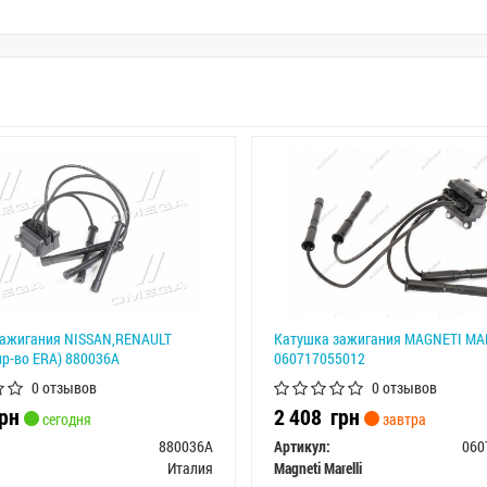
зажигания NISSAN,RENAULT
Катушка зажигания MAGNETI MA
р-во ERA) 880036A
060717055012
0 отзывов
0 отзывов
рн
2 408
грн
сегодня
завтра
880036A
Артикул:
060
Италия
Magneti Marelli