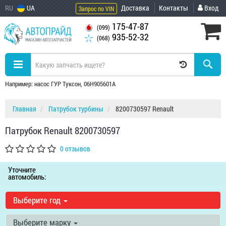
RU
UA
Доставка
Контакты
Вход
Запрос по VIN
175-47-87
(099)
935-52-32
(068)
Например: насос ГУР Туксон, 06H905601A
Главная
Патрубок турбины
8200730597 Renault
Патрубок Renault 8200730597
0 отзывов
Уточните
автомобиль:
Выберите год
Выберите марку