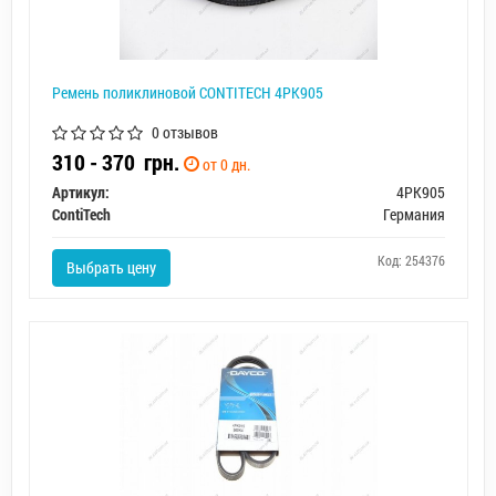
Ремень поликлиновой CONTITECH 4PK905
0 отзывов
310 - 370
грн.
от 0 дн.
Артикул:
4PK905
ContiTech
Германия
Код: 254376
Выбрать цену