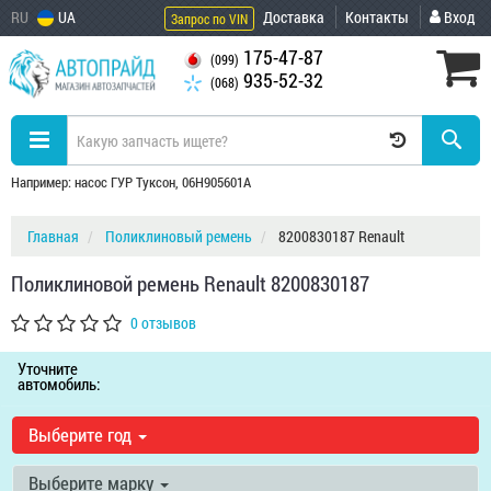
RU
UA
Доставка
Контакты
Вход
Запрос по VIN
175-47-87
(099)
935-52-32
(068)
Например: насос ГУР Туксон, 06H905601A
Главная
Поликлиновый ремень
8200830187 Renault
Поликлиновой ремень Renault 8200830187
0 отзывов
Уточните
автомобиль:
Выберите год
Выберите марку