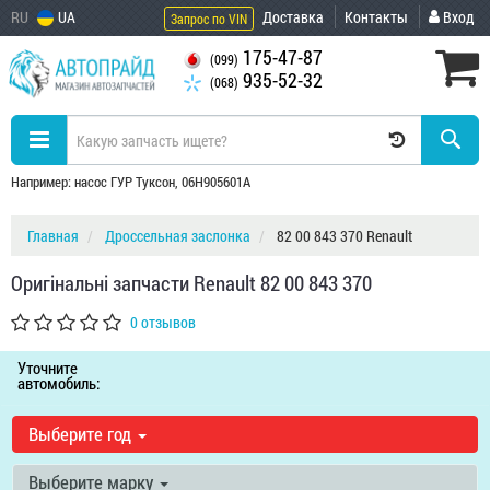
RU
UA
Доставка
Контакты
Вход
Запрос по VIN
175-47-87
(099)
935-52-32
(068)
Например: насос ГУР Туксон, 06H905601A
Главная
Дроссельная заслонка
82 00 843 370 Renault
Оригінальні запчасти Renault 82 00 843 370
0 отзывов
Уточните
автомобиль:
Выберите год
Выберите марку