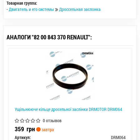
Товарная группа:
-
Двигатель и его системы
Дроссельная заслонка
АНАЛОГИ "82 00 843 370 RENAULT":
Ущiльнююче кiльце дросельної заслiнки DRMOTOR DRM064
0 отзывов
359
грн
завтра
Артикул:
DRM064