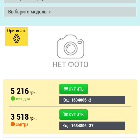
Выберите модель
Оригинал:
5 216
КУПИТЬ
грн.
сегодня
Код:
1634806 -2
3 518
КУПИТЬ
грн.
завтра
Код:
1634806 -37