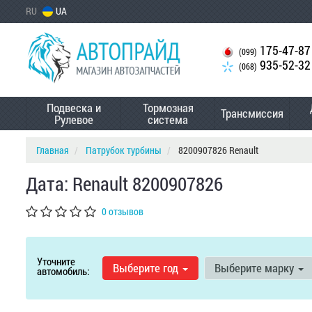
RU
UA
175-47-87
(099)
935-52-32
(068)
Подвеска и
Тормозная
Трансмиссия
Рулевое
система
Главная
Патрубок турбины
8200907826 Renault
Дата: Renault 8200907826
0 отзывов
Уточните
Выберите год
Выберите марку
автомобиль: