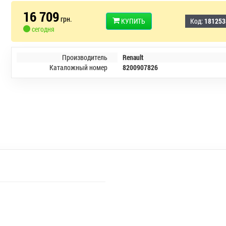
16 709
грн.
КУПИТЬ
Код:
181253
сегодня
Производитель
Renault
Каталожный номер
8200907826