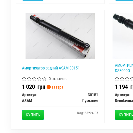
АМОРТИЗА
Амортизатор задний ASAM 30151
DSF090O
0 отзывов
1 020
грн
1 194
г
завтра
Артикул:
30151
Артикул:
ASAM
Румыния
Denckerma
Код: 65224-37
КУПИТЬ
КУПИТЬ