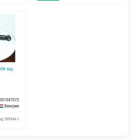
AN зад.
001547072
Венгрия
од: 599344-1