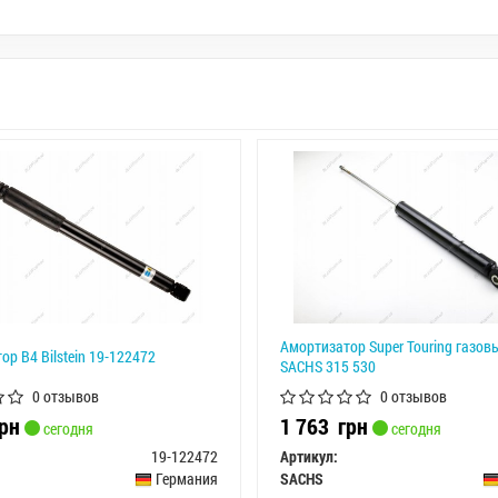
Амортизатор Super Touring газов
р B4 Bilstein 19-122472
SACHS 315 530
0 отзывов
0 отзывов
рн
1 763
грн
сегодня
сегодня
19-122472
Артикул:
Германия
SACHS