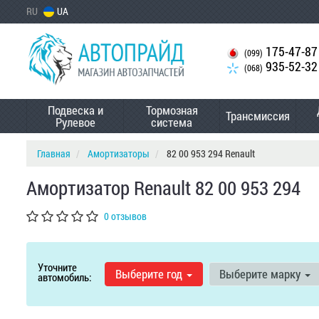
RU
UA
175-47-87
(099)
935-52-32
(068)
Подвеска и
Тормозная
Трансмиссия
Рулевое
система
Главная
Амортизаторы
82 00 953 294 Renault
Амортизатор Renault 82 00 953 294
0 отзывов
Уточните
Выберите год
Выберите марку
автомобиль: