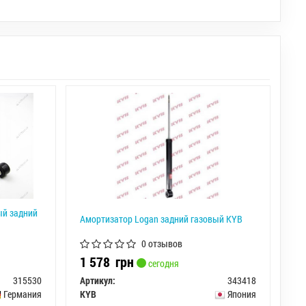
ый задний
Амортизатор Logan задний газовый KYB
0 отзывов
1 578
грн
сегодня
315530
Артикул:
343418
Германия
KYB
Япония