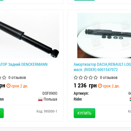
ТОР Задний DENCKERMANN
Амортизатор DACIA,RENAULT LOG
масл. (RIDER) 6001547072
0 отзывов
0 отзывов
рн
1 236
грн
срок 2 дн.
срок 2 дн.
DSF090O
Артикул:
6
nn
Польша
Rider
Код: 995000-1
К
КУПИТЬ