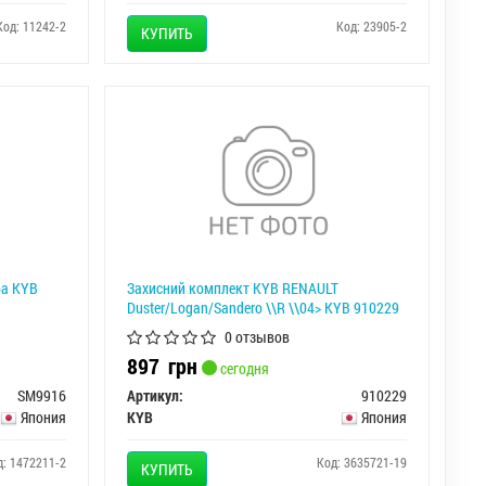
Код: 11242-2
Код: 23905-2
КУПИТЬ
ра KYB
Захисний комплект KYB RENAULT
Duster/Logan/Sandero \\R \\04> KYB 910229
0 отзывов
897
грн
сегодня
SM9916
Артикул:
910229
Япония
KYB
Япония
д: 1472211-2
Код: 3635721-19
КУПИТЬ