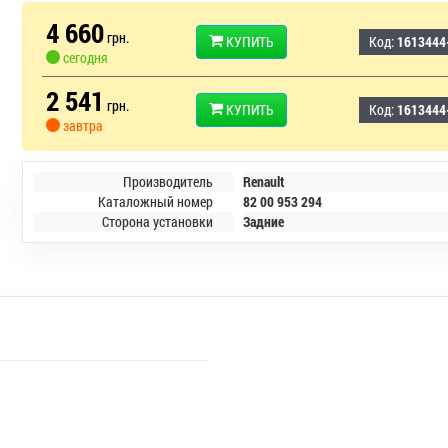
4 660
грн.
КУПИТЬ
Код:
1613444
сегодня
2 541
грн.
КУПИТЬ
Код:
1613444
завтра
Производитель
Renault
Каталожный номер
82 00 953 294
Сторона установки
Задние