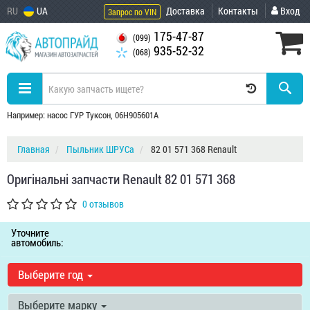
RU
UA
Доставка
Контакты
Вход
Запрос по VIN
175-47-87
(099)
935-52-32
(068)
Например: насос ГУР Туксон, 06H905601A
Главная
Пыльник ШРУСа
82 01 571 368 Renault
Оригінальні запчасти Renault 82 01 571 368
0 отзывов
Уточните
автомобиль:
Выберите год
Выберите марку