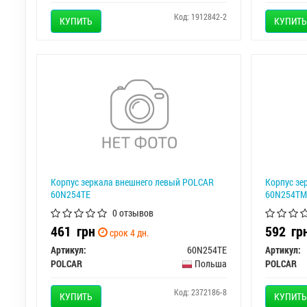
Код: 1912842-2
КУПИТЬ
КУПИТЬ
Корпус зеркала внешнего левый POLCAR
Корпус зе
60N254TE
60N254TM
0 отзывов
461
грн
592
гр
срок 4 дн.
Артикул:
60N254TE
Артикул:
POLCAR
Польша
POLCAR
Код: 2372186-8
КУПИТЬ
КУПИТЬ