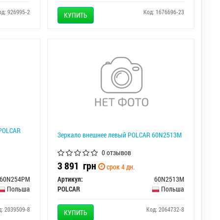
од: 926995-2
Код: 1676696-23
КУПИТЬ
 POLCAR
Зеркало внешнее левый POLCAR 60N2513M
0 отзывов
3 891
грн
срок 4 дн.
60N254PM
Артикул:
60N2513M
Польша
POLCAR
Польша
д: 2039509-8
Код: 2064732-8
КУПИТЬ