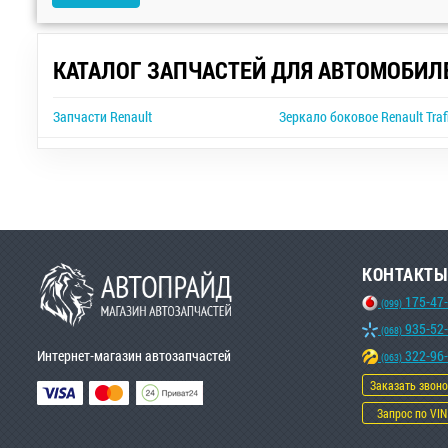
КАТАЛОГ ЗАПЧАСТЕЙ ДЛЯ АВТОМОБИЛ
Запчасти Renault
Зеркало боковое Renault Traf
КОНТАКТЫ
175-47
(099)
935-52
(068)
Интернет-магазин автозапчастей
322-96
(063)
Заказать звон
Запрос по VIN