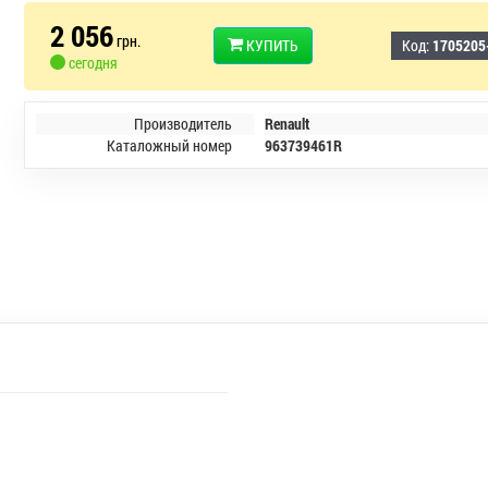
2 056
грн.
КУПИТЬ
Код:
1705205
сегодня
Производитель
Renault
Каталожный номер
963739461R