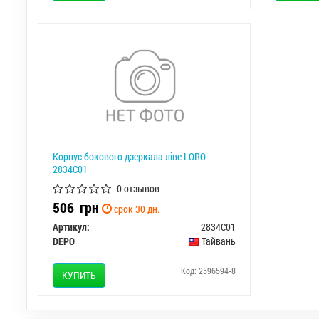
Корпус бокового дзеркала лiве LORO
2834C01
0 отзывов
506
грн
срок 30 дн.
Артикул:
2834C01
DEPO
Тайвань
Код: 2596594-8
КУПИТЬ