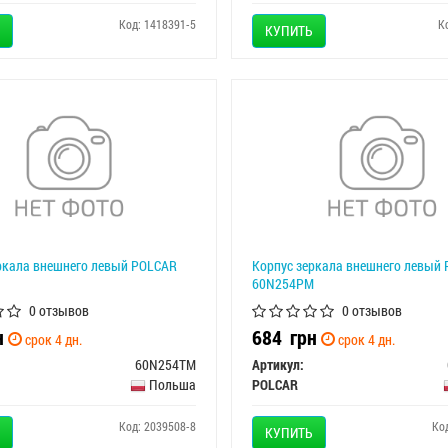
Код: 1418391-5
К
КУПИТЬ
ркала внешнего левый POLCAR
Корпус зеркала внешнего левый
60N254PM
0 отзывов
0 отзывов
н
684
грн
срок 4 дн.
срок 4 дн.
60N254TM
Артикул:
Польша
POLCAR
Код: 2039508-8
Ко
КУПИТЬ