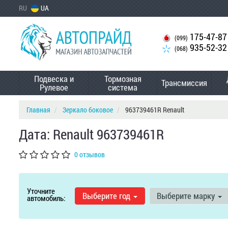
RU
UA
175-47-87
(099)
935-52-32
(068)
Подвеска и
Тормозная
Трансмиссия
Рулевое
система
Главная
Зеркало боковое
963739461R Renault
Дата: Renault 963739461R
0 отзывов
Уточните
Выберите год
Выберите марку
автомобиль: