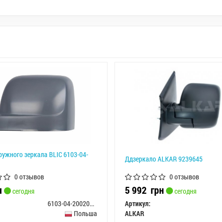
ружного зеркала BLIC 6103-04-
Ддзеркало ALKAR 9239645
0 отзывов
0 отзывов
н
5 992
грн
сегодня
сегодня
6103-04-2002033P
Артикул:
Польша
ALKAR