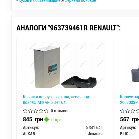
-
Кузов и Составляющие
Зеркало боковое
АНАЛОГИ "963739461R RENAULT":
Крышка корпуса зеркала, левая под
Корпус на
покрас. ALKAR 6 341 645
2002033P
0 отзывов
845
грн
567
гр
сегодня
Артикул:
6 341 645
Артикул:
ALKAR
Испания
BLIC