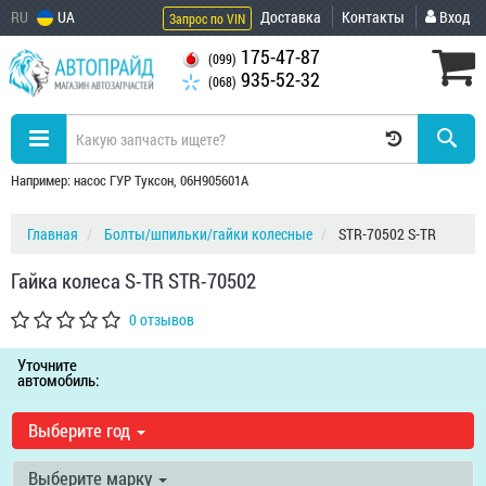
RU
UA
Доставка
Контакты
Вход
Запрос по VIN
175-47-87
(099)
935-52-32
(068)
Например: насос ГУР Туксон, 06H905601A
Главная
Болты/шпильки/гайки колесные
STR-70502 S-TR
Гайка колеса S-TR STR-70502
0 отзывов
Уточните
автомобиль:
Выберите год
Выберите марку