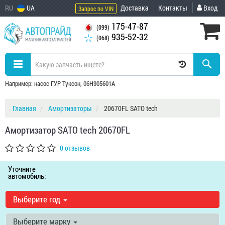
RU
UA
Доставка
Контакты
Вход
Запрос по VIN
175-47-87
(099)
935-52-32
(068)
Например: насос ГУР Туксон, 06H905601A
Главная
Амортизаторы
20670FL SATO tech
Амортизатор SATO tech 20670FL
0 отзывов
Уточните
автомобиль:
Выберите год
Выберите марку