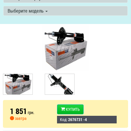
Выберите модель
1 851
КУПИТЬ
грн.
завтра
Код:
2676731 -4