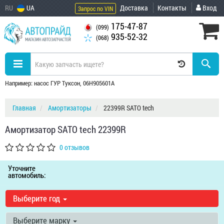
RU
UA
Доставка
Контакты
Вход
Запрос по VIN
175-47-87
(099)
935-52-32
(068)
Например: насос ГУР Туксон, 06H905601A
Главная
Амортизаторы
22399R SATO tech
Амортизатор SATO tech 22399R
0 отзывов
Уточните
автомобиль:
Выберите год
Выберите марку