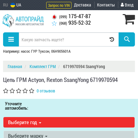
RU
UA
Доставка
Контакты
Вход
Запрос по VIN
175-47-87
(099)
935-52-32
(068)
Например: насос ГУР Туксон, 06H905601A
Главная
Комплект ГРМ
6719970594 SsangYong
Цепь ГРМ Actyon, Rexton SsangYong 6719970594
0 отзывов
Уточните
автомобиль:
Выберите год
Выберите марку