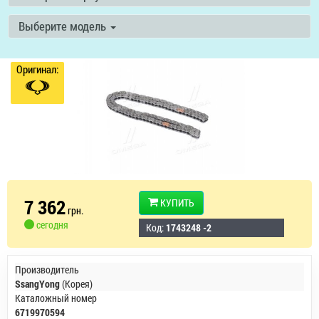
Выберите модель
Оригинал:
7 362
КУПИТЬ
грн.
сегодня
Код:
1743248 -2
Производитель
SsangYong
(Корея)
Каталожный номер
6719970594