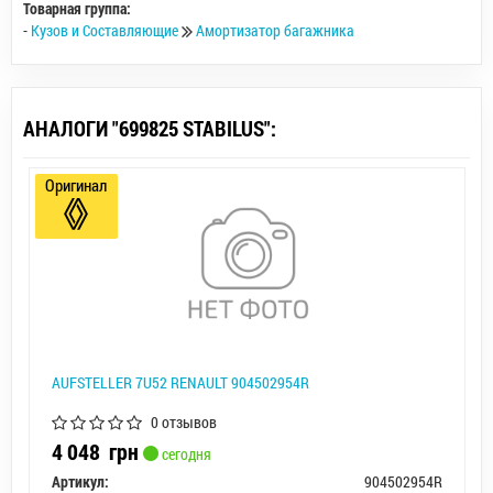
Товарная группа:
-
Кузов и Составляющие
Амортизатор багажника
АНАЛОГИ "699825 STABILUS":
Оригинал
AUFSTELLER 7U52 RENAULT 904502954R
0 отзывов
4 048
грн
сегодня
Артикул:
904502954R