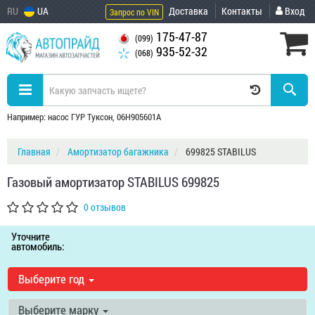
RU
UA
Доставка
Контакты
Вход
Запрос по VIN
175-47-87
(099)
935-52-32
(068)
Например: насос ГУР Туксон, 06H905601A
Главная
Амортизатор багажника
699825 STABILUS
Газовый амортизатор STABILUS 699825
0 отзывов
Уточните
автомобиль:
Выберите год
Выберите марку