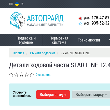
RU
UA
175-47-87
(099)
935-52-32
(068)
Подвеска и
Тормозная
Трансмиссия
Рулевое
система
Главная
Рычаги подвески
12.44.700 STAR LINE
Детали ходовой части STAR LINE 12.
0 отзывов
Уточните
Выберите год
Выберите марку
автомобиль: