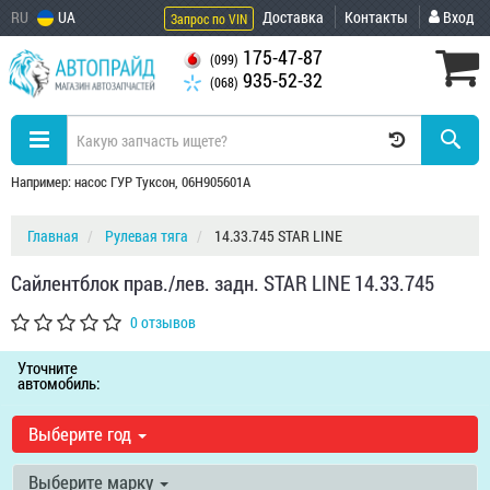
RU
UA
Доставка
Контакты
Вход
Запрос по VIN
175-47-87
(099)
935-52-32
(068)
Например: насос ГУР Туксон, 06H905601A
Главная
Рулевая тяга
14.33.745 STAR LINE
Сайлентблок прав./лев. задн. STAR LINE 14.33.745
0 отзывов
Уточните
автомобиль:
Выберите год
Выберите марку