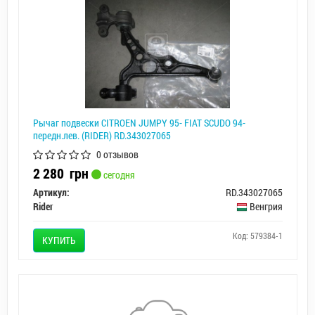
Рычаг подвески CITROEN JUMPY 95- FIAT SCUDO 94-
передн.лев. (RIDER) RD.343027065
0 отзывов
2 280
грн
сегодня
Артикул:
RD.343027065
Rider
Венгрия
Код: 579384-1
КУПИТЬ