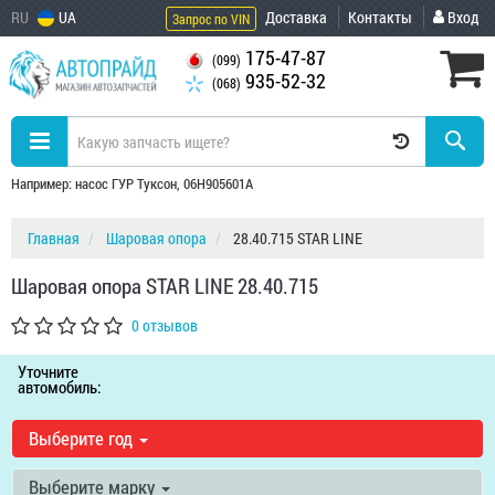
RU
UA
Доставка
Контакты
Вход
Запрос по VIN
175-47-87
(099)
935-52-32
(068)
Например: насос ГУР Туксон, 06H905601A
Главная
Шаровая опора
28.40.715 STAR LINE
Шаровая опора STAR LINE 28.40.715
0 отзывов
Уточните
автомобиль:
Выберите год
Выберите марку