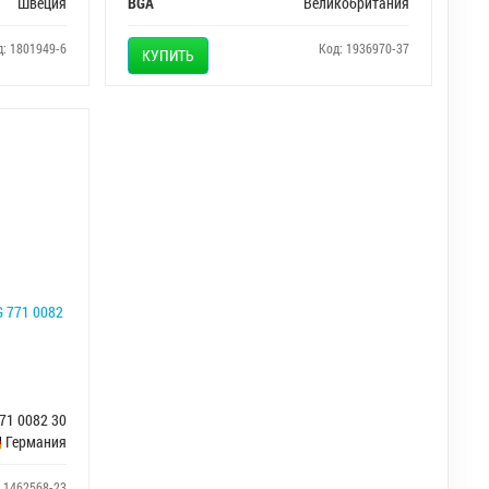
Швеция
BGA
Великобритания
д: 1801949-6
Код: 1936970-37
КУПИТЬ
G 771 0082
71 0082 30
Германия
: 1462568-23