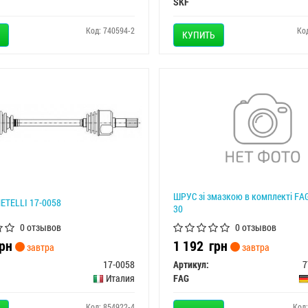
SKF
Код: 740594-2
Ко
КУПИТЬ
ШРУС зі змазкою в комплекті FA
ETELLI 17-0058
30
0 отзывов
0 отзывов
рн
1 192
грн
завтра
завтра
17-0058
Артикул:
7
Италия
FAG
Код: 854922-4
Код