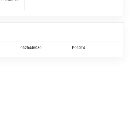
9626446080
P060T4