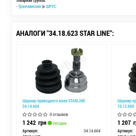
Товарная группа:
-
Трансмиссия
ШРУС
АНАЛОГИ "34.18.623 STAR LINE":
Шарнир приводного вала STARLINE
Шарнир пр
34.14.604
16.12.600
0 отзывов
1 242
грн
1 207
г
сегодня
Артикул:
34.14.604
Артикул: