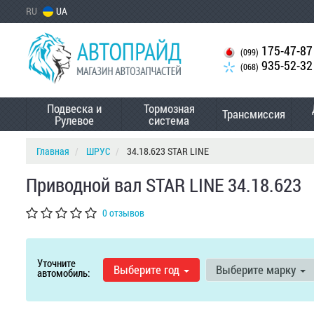
RU
UA
175-47-87
(099)
935-52-32
(068)
Подвеска и
Тормозная
Трансмиссия
Рулевое
система
Главная
ШРУС
34.18.623 STAR LINE
Приводной вал STAR LINE 34.18.623
0 отзывов
Уточните
Выберите год
Выберите марку
автомобиль: