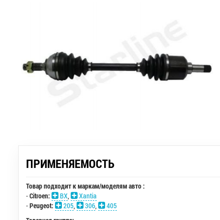
ПРИМЕНЯЕМОСТЬ
Товар подходит к маркам/моделям авто :
-
Citroen:
BX
,
Xantia
-
Peugeot:
205
,
306
,
405