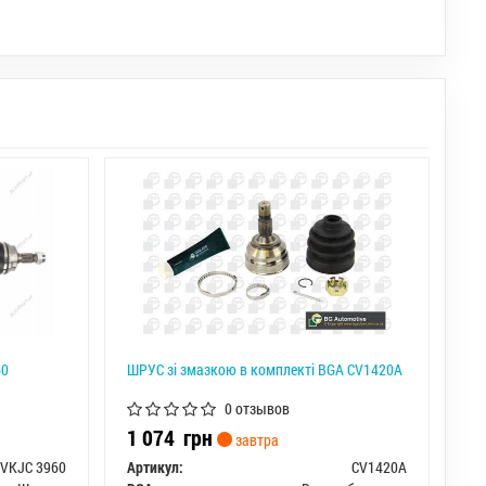
60
ШРУС зі змазкою в комплекті BGA CV1420A
0 отзывов
1 074
грн
завтра
VKJC 3960
Артикул:
CV1420A