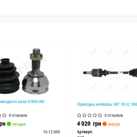
иводного вала STARLINE
Приводна напіввісь SKF VKJC 39
0 отзывов
0 отзывов
рн
4 020
грн
сегодня
завтра
16.12.600
Артикул: