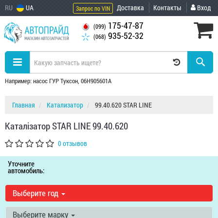
RU
UA
Доставка
Контакты
Вход
Запрос по VIN
175-47-87
(099)
935-52-32
(068)
Например: насос ГУР Туксон, 06H905601A
Главная
Катализатор
99.40.620 STAR LINE
Каталiзатор STAR LINE 99.40.620
0 отзывов
Уточните
автомобиль:
Выберите год
Выберите марку