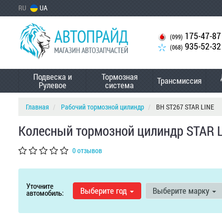
RU
UA
175-47-87
(099)
935-52-32
(068)
Подвеска и
Тормозная
Трансмиссия
Рулевое
система
Главная
Рабочий тормозной цилиндр
BH ST267 STAR LINE
Колесный тормозной цилиндр STAR L
0 отзывов
Уточните
Выберите год
Выберите марку
автомобиль: