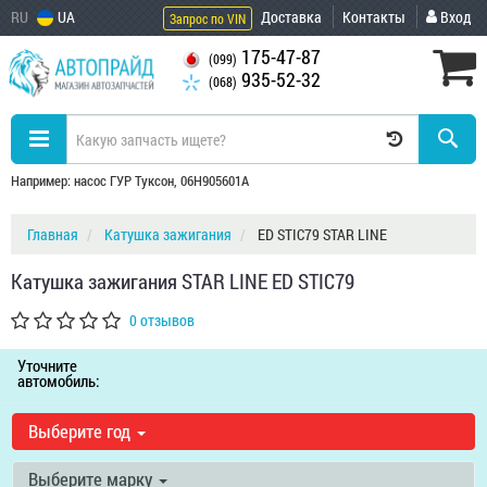
RU
UA
Доставка
Контакты
Вход
Запрос по VIN
175-47-87
(099)
935-52-32
(068)
Например: насос ГУР Туксон, 06H905601A
Главная
Катушка зажигания
ED STIC79 STAR LINE
Катушка зажигания STAR LINE ED STIC79
0 отзывов
Уточните
автомобиль:
Выберите год
Выберите марку