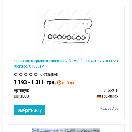
Прокладка крышки клапанной (компл.) RENAULT 2.2DCI G9U
(Corteco) 016531P
0 отзывов
1 193 - 1 311
грн.
от 0 дн.
Артикул:
016531P
CORTECO
Германия
Код: 585105
Выбрать цену