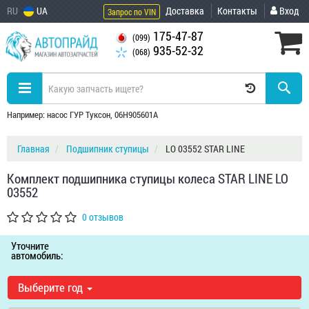
RU
UA
Доставка
Контакты
Вход
Запрос по VIN
175-47-87
(099)
935-52-32
(068)
Например: насос ГУР Туксон, 06H905601A
Главная
Подшипник ступицы
LO 03552 STAR LINE
Комплект подшипника ступицы колеса STAR LINE LO
03552
0 отзывов
Уточните
автомобиль:
Выберите год