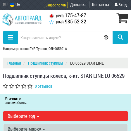
RU
UA
Доставка
Контакты
Вход
Запрос по VIN
175-47-87
(099)
935-52-32
(068)
Например: насос ГУР Туксон, 06H905601A
Главная
Подшипник ступицы
LO 06529 STAR LINE
Подшипник ступицы колеса, к-кт. STAR LINE LO 06529
0 отзывов
Уточните
автомобиль:
Выберите год
Выберите марку