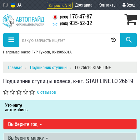
RU
UA
Доставка
Контакты
Вход
Запрос по VIN
175-47-87
(099)
935-52-32
(068)
Например: насос ГУР Туксон, 06H905601A
Главная
Подшипник ступицы
LO 26619 STAR LINE
Подшипник ступицы колеса, к-кт. STAR LINE LO 26619
0 отзывов
Уточните
автомобиль:
Выберите год
Выберите марку