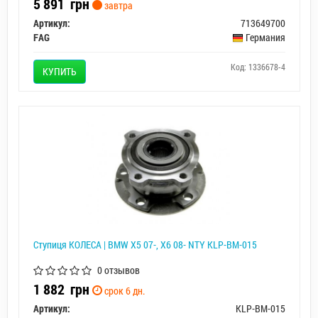
5 891
грн
завтра
Артикул:
713649700
FAG
Германия
Код: 1336678-4
КУПИТЬ
Ступиця КОЛЕСА | BMW X5 07-, X6 08- NTY KLP-BM-015
0 отзывов
1 882
грн
срок 6 дн.
Артикул:
KLP-BM-015