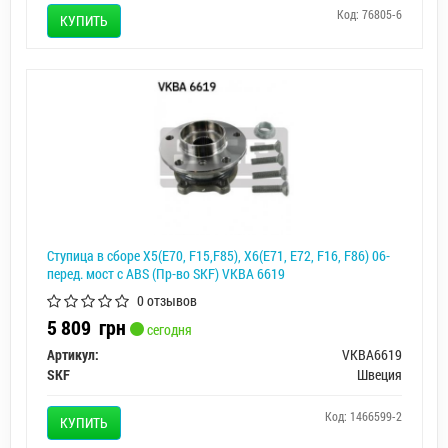
Код: 76805-6
КУПИТЬ
Ступица в сборе X5(E70, F15,F85), X6(E71, E72, F16, F86) 06-
перед. мост с ABS (Пр-во SKF) VKBA 6619
0 отзывов
5 809
грн
сегодня
Артикул:
VKBA6619
SKF
Швеция
Код: 1466599-2
КУПИТЬ