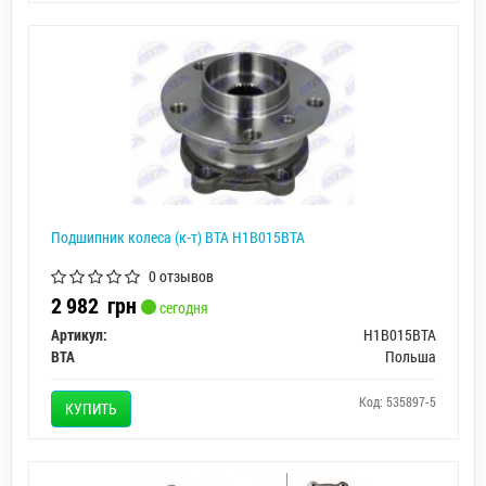
Подшипник колеса (к-т) BTA H1B015BTA
0 отзывов
2 982
грн
сегодня
Артикул:
H1B015BTA
BTA
Польша
Код: 535897-5
КУПИТЬ