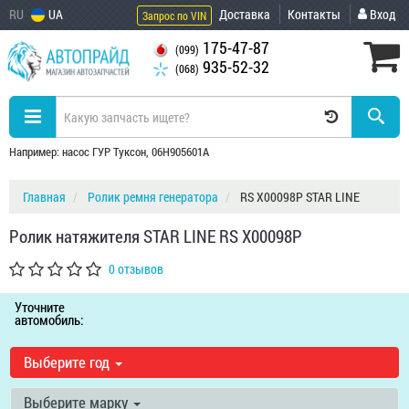
RU
UA
Доставка
Контакты
Вход
Запрос по VIN
175-47-87
(099)
935-52-32
(068)
Например: насос ГУР Туксон, 06H905601A
Главная
Ролик ремня генератора
RS X00098P STAR LINE
Ролик натяжителя STAR LINE RS X00098P
0 отзывов
Уточните
автомобиль:
Выберите год
Выберите марку