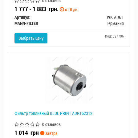
0 отзывов
1 777 - 1 883
грн.
от 0 дн.
Артикул:
WK 919/1
MANN-FILTER
Германия
Код: 327796
Выбрать цену
Фильтр топливный BLUE PRINT ADR162312
0 отзывов
1 014
грн
завтра