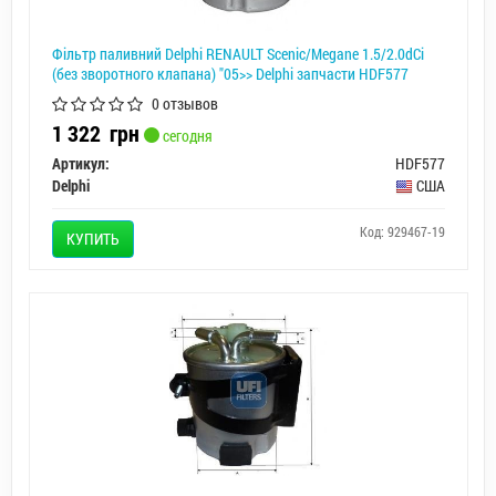
Фільтр паливний Delphi RENAULT Scenic/Megane 1.5/2.0dCi
(без зворотного клапана) "05>> Delphi запчасти HDF577
0 отзывов
1 322
грн
сегодня
Артикул:
HDF577
Delphi
США
Код: 929467-19
КУПИТЬ