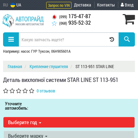
RU
UA
Доставка
Контакты
Вход
Запрос по VIN
175-47-87
(099)
935-52-32
(068)
Например: насос ГУР Туксон, 06H905601A
Главная
Крепление глушителя
ST 113-951 STAR LINE
Деталь вихлопної системи STAR LINE ST 113-951
0 отзывов
Уточните
автомобиль:
Выберите год
Выберите марку